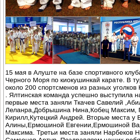
15 мая в Алуште на базе спортивного клуб
Черного Моря по киокушинкай карате. В т
около 200 спортсменов из разных уголков
. Ялтинская команда успешно выступила н
первые места заняли Ткачев Савелий ,Аби
Леланра,Добрышина Нина,Кобец Максим, 
Кирилл,Кутецкий Андрей. Вторые места у 
Алины,Ермошиной Евгении,Ермошиной Вал
Максима. Третьи места заняли Нарбеков Н
Самсонов Артур. Поздравляем наших ребя