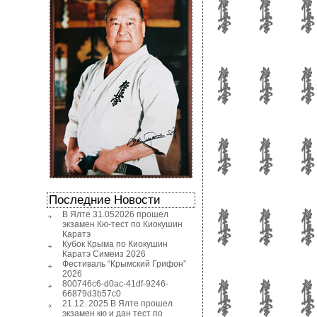
Последние Новости
В Ялте 31.052026 прошел
экзамен Кю-тест по Киокушин
Каратэ
Кубок Крыма по Киокушин
Каратэ Симеиз 2026
Фестиваль “Крымский Грифон”
2026
800746c6-d0ac-41df-9246-
66879d3b57c0
21.12. 2025 В Ялте прошел
экзамен кю и дан тест по