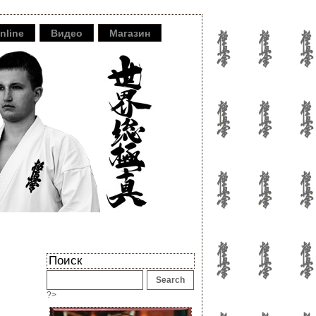
nline
Видео
Магазин
Поиск
?>