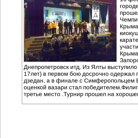
город
проше
Чемпи
Крыма
киоку
карат
участ
Крыма
Запор
Днепропетровск итд. Из Ялты выступило 
17лет) в первом бою досрочно одержал
дзедан, а в финале с Симферопольцем
оценкой вазари стал победителем.Филип
третье место .Турнир прошел на хороше