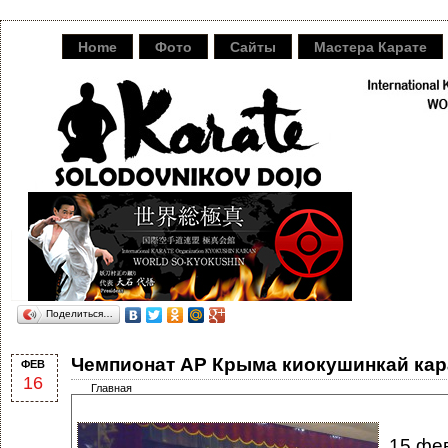
Home
Фото
Сайты
Мастера Карате
Поделиться…
Чемпионат АР Крыма киокушинкай ка
ФЕВ
16
Главная
15 фе