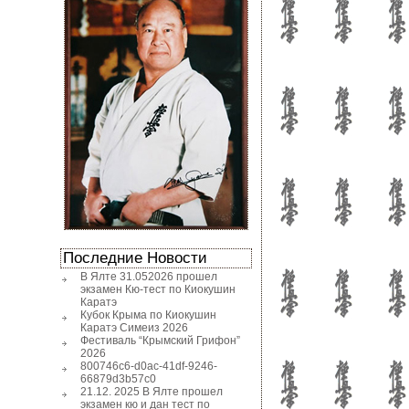
Последние Новости
В Ялте 31.052026 прошел
экзамен Кю-тест по Киокушин
Каратэ
Кубок Крыма по Киокушин
Каратэ Симеиз 2026
Фестиваль “Крымский Грифон”
2026
800746c6-d0ac-41df-9246-
66879d3b57c0
21.12. 2025 В Ялте прошел
экзамен кю и дан тест по