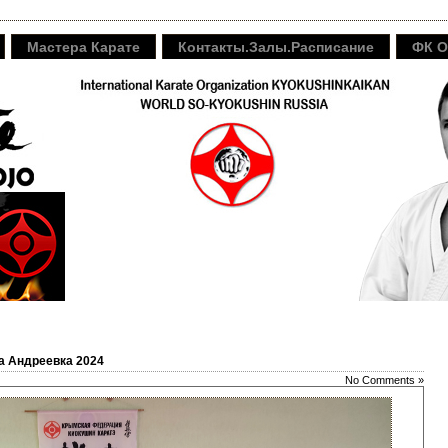
Мастера Карате
Контакты.Залы.Расписание
ФК O
та Андреевка 2024
No Comments »