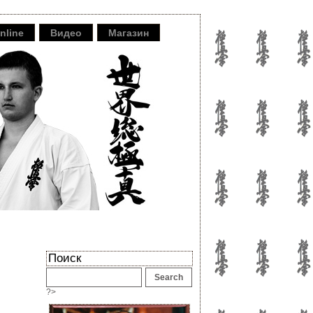
nline
Видео
Магазин
Поиск
?>