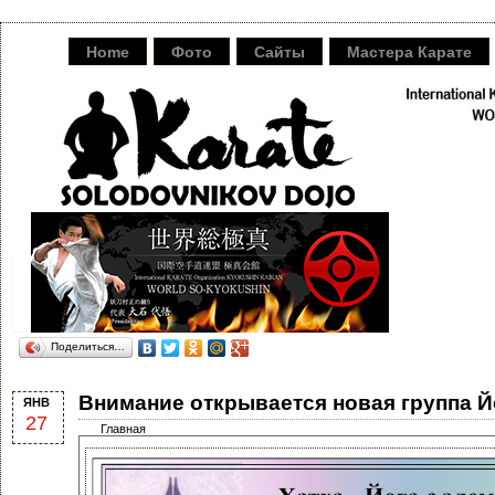
Home
Фото
Сайты
Мастера Карате
Поделиться…
Внимание открывается новая группа Й
ЯНВ
27
Главная