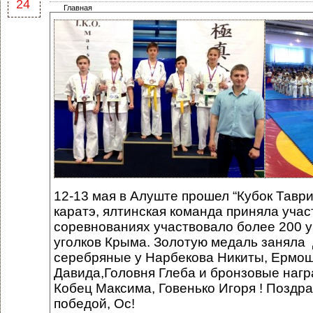
24
Главная
12-13 мая в Алуште прошел “Кубок Тавр
каратэ, ялтинская команда приняла участ
соревнованиях участвовало более 200 у
уголков Крыма. Золотую медаль заняла
серебряные у Нарбекова Никиты, Ермош
Давида,Головня Глеба и бронзовые нагр
Кобец Максима, Говенько Игоря ! Поздр
победой, Ос!