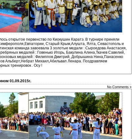
ось открытое первенство по Киокушин Каратэ. В турнире приняли
 Симферополя,Евпатории, Старый Крым,Алушта, Ялта, Севастополь и
тинская команда завоевала 3 золотые медали : Сыроедова Анастасия,
ребряных медалей : Говенько Игорь, Бакулина Алина,Ткачев Савелий,
бронзовых медалей : Филиппов Дмитрий, Добрышина Нина,Панасенко
ов Альберт,Небрат Михаил,Абильвап Ленара. Поздравляем
рных тренировок . Осу !
ном 01.09.2015г.
No Comments »