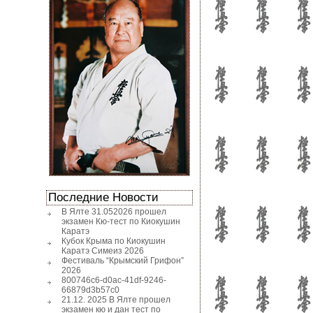
Последние Новости
В Ялте 31.052026 прошел
экзамен Кю-тест по Киокушин
Каратэ
Кубок Крыма по Киокушин
Каратэ Симеиз 2026
Фестиваль “Крымский Грифон”
2026
800746c6-d0ac-41df-9246-
66879d3b57c0
21.12. 2025 В Ялте прошел
экзамен кю и дан тест по