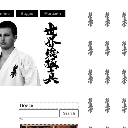
nline
Видео
Магазин
Поиск
?>