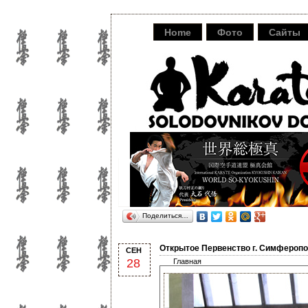
Home
Фото
Сайты
Поделиться…
Открытое Первенство г. Симферопол
СЕН
28
Главная