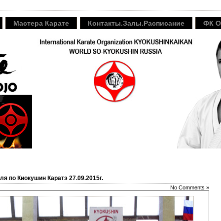
Мастера Карате
Контакты.Залы.Расписание
ФК O
я по Киокушин Каратэ 27.09.2015г.
No Comments »