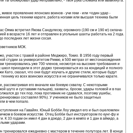
сли ты блокировал удар неправильно, - твоя рука сломана или вывихнута.
живое проявление японских воинов - учи геки - или <один удар -
инная цель техники карате, работа ногами или высшая техника были
с Ояма встретил Якова Сандулеску, огромного (190 см и 190 кг) силача-
ей в возрасте 16 лет и отправлен в угольные шахты работать на 2 года.
до последних лет жизни сосая.
советников МОК.
о, участок с травой в районе Меджиро, Токио. В 1956 году первый
ой студии за университетом Риккю, в 500 метрах от местонахождения
ам тренировались уже 700 членов, несмотря на высокие требования и
х школ приходили в этот доджо тренироваться из-за кондиций и полного
и Като, сказал, что они будут изучать и другие стили, которые будут
ехнику из всех воинских искусств и не ограничивался только карате.
, рассматривая его вначале как боевую схватку. С некоторыми
ой шуто и суставами пальцев), захваты, броски, удары головой и в пах
лжался до тех пор, пока противник не сдавался, поэтому ушибы,
тренировках составлял 90%). У учеников не было защитных
ли в чем попало.
ыступления на Гавайях. Юный Бобби Лоу увидел его и был ошеломлен
вичком в боевом искусстве. Отец Бобби был инструктором по кунг-фу и
. К 33 годам он имел 4 дан в дзюдо, 2 дан в кемпо и 1 дан в айкидо, а
елыми ударами.
н тренировался ежедневно с мастером в течение полутора лет. В конце