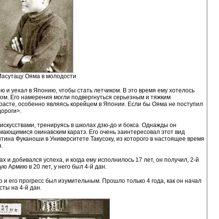
асутацу Ояма в молодости
рею и уехал в Японию, чтобы стать летчиком. В это время ему хотелось
ом. Его намерения могли подвергнуться серьезным и тяжким
зрасте, особенно являясь корейцем в Японии. Если бы Ояма не поступил
дороги>.
скусствами, тренируясь в школах дзю-до и бокса. Однажды он
мающимися окинавским каратэ. Его очень заинтересовал этот вид
итина Фуканоши в Университете Такусоку, из которого в настоящее время
.
 и добивался успеха, и когда ему исполнилось 17 лет, он получил, 2-й
ую Армию в 20 лет, у него был 4-й дан.
 и его прогресс был изумительным. Прошло только 4 года, как он начал
сты на 4-й дан.