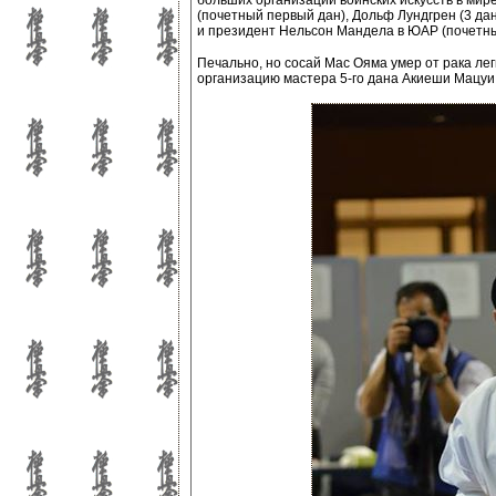
больших организаций воинских искусств в ми
(почетный первый дан), Дольф Лундгрен (3 да
и президент Нельсон Мандела в ЮАР (почетны
Печально, но сосай Мас Ояма умер от рака лег
организацию мастера 5-го дана Акиеши Мацуи 