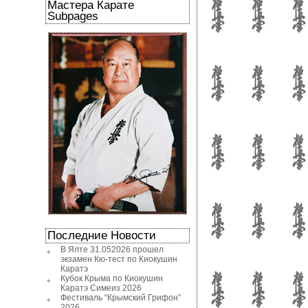
Мастера Карате
Subpages
Последние Новости
В Ялте 31.052026 прошел
экзамен Кю-тест по Киокушин
Каратэ
Кубок Крыма по Киокушин
Каратэ Симеиз 2026
Фестиваль “Крымский Грифон”
2026