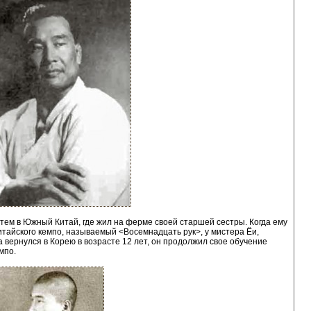
атем в Южный Китай, где жил на ферме своей старшей сестры. Когда ему
итайского кемпо, называемый <Восемнадцать рук>, у мистера Ёи,
 вернулся в Корею в возрасте 12 лет, он продолжил свое обучение
мпо.