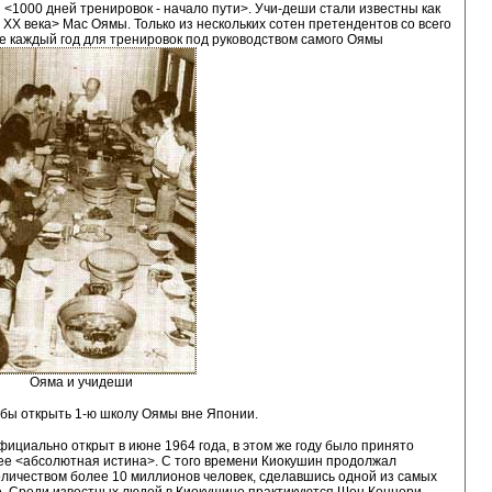
 <1000 дней тренировок - начало пути>. Учи-деши стали известны как
X века> Мас Оямы. Только из нескольких сотен претендентов со всего
 каждый год для тренировок под руководством самого Оямы
Ояма и учидеши
тобы открыть 1-ю школу Оямы вне Японии.
циально открыт в июне 1964 года, в этом же году было принято
ее <абсолютная истина>. С того времени Киокушин продолжал
оличеством более 10 миллионов человек, сделавшись одной из самых