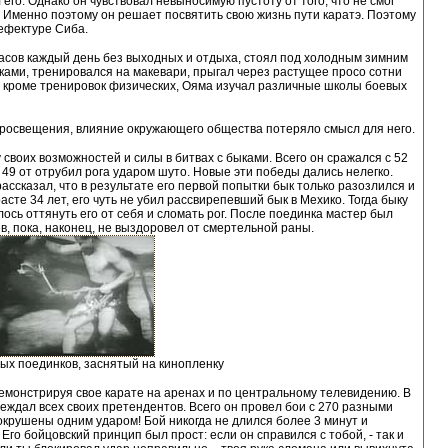
его. Однако он чувствовал невыносимую пустоту от того, что не смог
. Именно поэтому он решает посвятить свою жизнь пути каратэ. Поэтому
рефектуре Сиба.
асов каждый день без выходных и отдыха, стоял под холодным зимним
ками, тренировался на макевари, прыгал через растущее просо сотни
о, кроме тренировок физических, Ояма изучал различные школы боевых
просвещения, влияние окружающего общества потеряло смысл для него.
 своих возможностей и силы в битвах с быками. Всего он сражался с 52
 49 от отрубил рога ударом шуто. Новые эти победы дались нелегко.
сказал, что в результате его первой попытки бык только разозлился и
расте 34 лет, его чуть не убил рассвирепевший бык в Мехико. Тогда быку
лось оттянуть его от себя и сломать рог. После поединка мастер был
в, пока, наконец, не выздоровел от смертельной раны.
ых поединков, заснятый на кинопленку
демонстрируя свое карате на аренах и по центральному телевидению. В
еждал всех своих претендентов. Всего он провел бои с 270 разными
крушены одним ударом! Бой никогда не длился более 3 минут и
Его бойцовский принцип был прост: если он справился с тобой, - так и