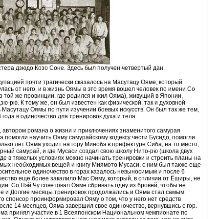
стера дзюдо Козо Соне. Здесь был получен четвертый дан.
упацией почти трагически сказалось на Масутацу Ояме, который
лась от него, и в жизнь Оямы в это время вошел человек по имени Со
из той же провинции, где родился и жил Ояма), живущий в Японии,
зю-рю. К тому же, он был известен как физической, так и духовной
 Масутацу Оямы по пути изучении боевых искусств. Он был так же тем,
 года в одиночество для тренировок духа и тела.
, автором романа о жизни и приключениях знаменитого самурая
на помогли научить Ояму самурайскому кодексу чести Бусидо, помогли
олько лет Ояма уходит на гору Минобэ в префектуре Сиба, на то место,
арный самурай, и где Мусаси создал свою школу Нито-рю (школа двух
где в тяжелых условиях можно начинать тренировки и строить планы на
амых необходимых вещей и книгу Миямото Мусаси, с ним был также еще
осительное одиночество в горах казалось невыносимым и после 6
чество еще более закалило Мас Ояму, который, в отличии от Ёширы, не
ии. Со Нэй Чу советовал Ояме сбривать одну из бровей, чтобы не
ие и Долгие месяцы тренировок продолжались и Ояма стал самым
го спонсор проинформировал Ояму о том, что у него нет средств
осле 14 месяцев, Ояма завершил свое одиночество, вернувшись с гор.
 Ояма принял участие в 1 Всеяпонском Национальном чемпионате по