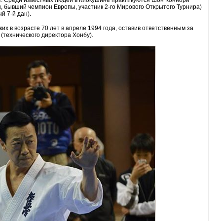
ре. Среди известных людей в Киокушине практикуются Шон Коннори
н, бывший чемпион Европы, участник 2-го Мирового Открытого Турнира)
й 7-й дан).
ких в возрасте 70 лет в апреле 1994 года, оставив ответственным за
(технического директора Хонбу).