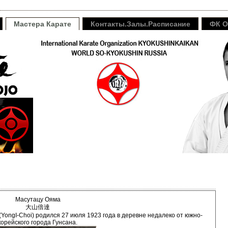
Мастера Карате
Контакты.Залы.Расписание
ФК O
Масутацу Ояма
大山倍達
YongI-Choi) родился 27 июля 1923 года в деревне недалеко от южно-
корейского города Гунсана.