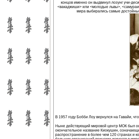
концов именно он выдвинул лозунг учи-деси
<вакаджиши> или <молодые львы>, <самураи X
мира выбирались самые достойные
В 1957 году Бобби Лоу вернулся на Гавайи, ч
Ныне действующий мировой центр МОК был офи
окончательное название Киокушин, означающ
распространение в более чем 120 странах и к