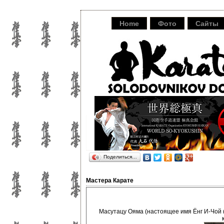
Home
Фото
Сайты
Поделиться…
Мастера Карате
Масутацу Ояма (настоящее имя Ёнг И-Чой (