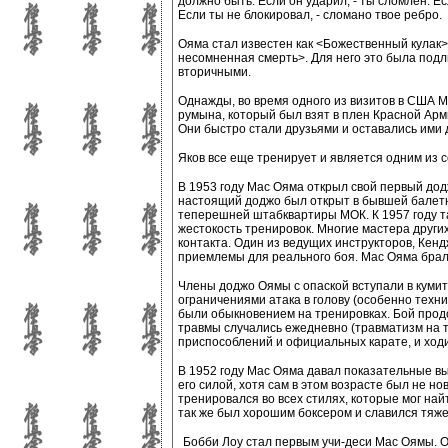
должно быть. Если он ударил, - ты сломлен. Е
Если ты не блокировал, - сломано твое ребро.
Ояма стал известен как <Божественный кулак>, 
несомненная смерть>. Для него это была подл
вторичными.
Однажды, во время одного из визитов в США Ма
румына, который был взят в плен Красной Арми
Они быстро стали друзьями и оставались ими 
Яков все еще тренирует и является одним из 
В 1953 году Мас Ояма открыл свой первый додж
настоящий доджо был открыт в бывшей балетн
теперешней штабквартиры МОК. К 1957 году т
жестокость тренировок. Многие мастера други
контакта. Один из ведущих инструкторов, Кендж
приемлемы для реального боя. Мас Ояма брал т
Члены доджо Оямы с опаской вступали в кумите
ограничениями атака в голову (особенно техник
были обыкновением на тренировках. Бой продо
травмы случались ежедневно (травматизм на 
приспособлений и официальных карате, и ходи
В 1952 году Мас Ояма давал показательные в
его силой, хотя сам в этом возрасте был не но
тренировался во всех стилях, которые мог найти
так же был хорошим боксером и славился тяж
Бобби Лоу стал первым учи-деси Мас Оямы. О