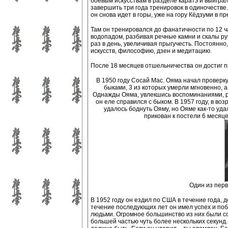
боевым искусствам в разделе каратэ и выиграл 
завершить три года тренировок в одиночестве
он снова идет в горы, уже на гору Кёдзуми в п
Там он тренировался до фанатичности по 12 ч
водопадом, разбивая речные камни и скалы ру
раз в день, увеличивая прыгучесть. Постоянн
искусств, философию, дзен и медитацию.
После 18 месяцев отшельничества он достиг 
В 1950 году Сосай Мас. Ояма начал проверку
быками, 3 из которых умерли мгновенно, а
Однажды Ояма, увлекшись воспоминаниями, рас
он еле справился с быком. В 1957 году, в воз
удалось боднуть Ояму, но Ояме как-то уда
прикован к постели 6 месяце
Один из перв
В 1952 году он ездил по США в течение года, 
течение последующих лет он имел успех и поб
людьми. Огромное большинство из них были со
большей частью чуть более нескольких секунд. 