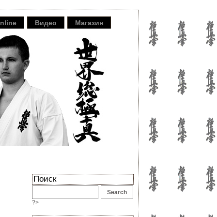
nline
Видео
Магазин
Поиск
?>