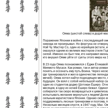
Ояма (шестой слева) в додзё ма
Поражение Японии в войне с последующей окк
никогда не проигрывал. Но фортуна не отверну
Нэй Чу. Мастер Со, один из корейцев (кстати, 
оказался одним из великих мастеров стиля Год
силой. Именно он был тем, кто направил жизнь
кто внушил Ояме уйти от суеты этого мира на 3
В 23 года Ояма познакомился с Ёджи Ётикавой
Миямото Мусаси. Как роман, так и автор рома
понять и осознать ему путь Воина. Через неск
где тренировался и жил в одиночестве легенд
мечей). Ояма хотел найти подходящее место, 
будущее. Он взял с собой небольшой набор с
один из студентов доджо Шотокан Ёширо. Отн
месяцев, в одну из ночей Ёширо бежал. Одино
собирался так скоро возвращаться к цивилизац
испытывать желание вернуться к людям! Долг
сильным каратистом в Японии. Однако скоро е
поддерживать лесные тренировки и поэтому, п
Несколько месяцев спустя, в 1947 году, Мас.