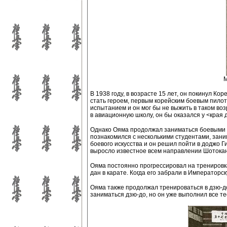
М
В 1938 году, в возрасте 15 лет, он покинул Ко
стать героем, первым корейским боевым пилот
испытанием и он мог бы не выжить в таком во
в авиационную школу, он бы оказался у <края 
Однако Ояма продолжал заниматься боевыми и
познакомился с несколькими студентами, зани
боевого искусства и он решил пойти в доджо Г
выросло известное всем направлении Шотокан
Ояма постоянно прогрессировал на тренировках
дан в карате. Когда его забрали в Императорск
Ояма также продолжал тренироваться в дзю-до
заниматься дзю-до, но он уже выполнил все те