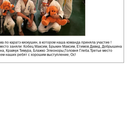
а по каратэ киокушин, в котором наша команда приняла участие !
 место заняли: Кобец Максим, Брыкин Максим, Етимов Давид, Добрышина
на, Кравчук Тимура, Блажко Элеоноры,Головня Глеба.Третье место
ем наших ребят с хорошим выступление, Ос!