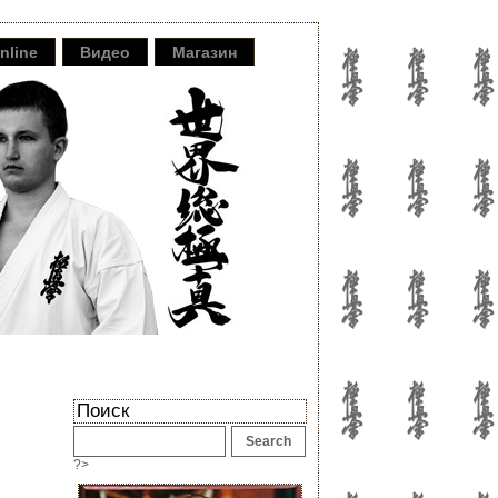
nline
Видео
Магазин
Поиск
?>