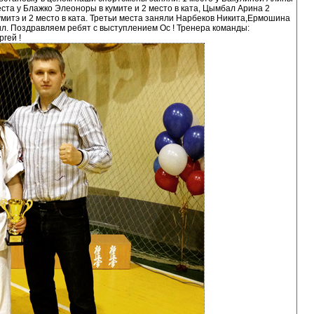
места у Блажко Элеоноры в кумите и 2 место в ката, Цымбал Арина 2
умитэ и 2 место в ката. Третьи места заняли Нарбеков Никита,Ермошина
ил. Поздравляем ребят с выступлением Ос ! Тренера команды:
гей !