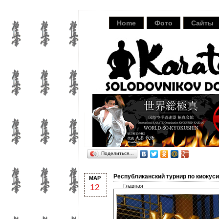
Home
Фото
Сайты
Поделиться…
Республиканский турнир по киокуси
МАР
12
Главная