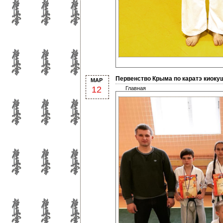
Первенство Крыма по каратэ киокуш
МАР
12
Главная