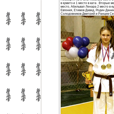
в кумитэ и 1 место в ката . Вторые 
место, Абильвап Ленара 2 место в к
Евгения, Етимов Давид, Родин Дани
Солодовников Дмитрий и Ранцев Сер