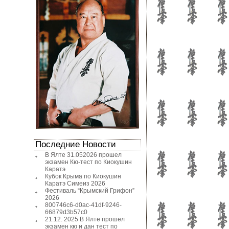
Последние Новости
В Ялте 31.052026 прошел
экзамен Кю-тест по Киокушин
Каратэ
Кубок Крыма по Киокушин
Каратэ Симеиз 2026
Фестиваль “Крымский Грифон”
2026
800746c6-d0ac-41df-9246-
66879d3b57c0
21.12. 2025 В Ялте прошел
экзамен кю и дан тест по