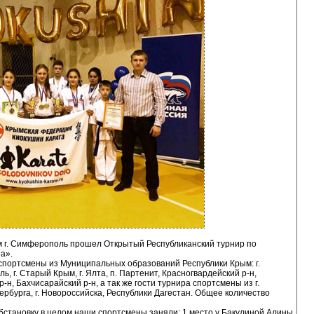
м г. Симферополь прошел Открытый Республиканский турнир по
а».
спортсмены из Муниципальных образований Республики Крым: г.
ь, г. Старый Крым, г. Ялта, п. Партенит, Красногвардейский р-н,
н, Бахчисарайский р-н, а так же гости турнира спортсмены из г.
тербурга, г. Новороссийска, Республики Дагестан. Общее количество
бстановку в целом наши спортсмены заняли: 1 место у Бакулиной Алины