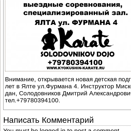
Внимание, открывается новая
детская под
лет в Ялте ул.Фурмана 4. Инструктор Мис
дан, Солодовников Дмитрий Александрович
тел.+79780394100.
Написать Комментарий
You must be
logged in
to post a comment.