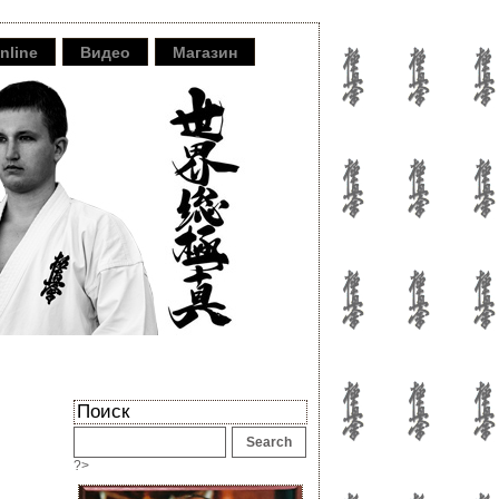
nline
Видео
Магазин
Поиск
?>