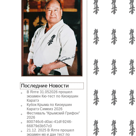
Последние Новости
В Ялте 31.052026 прошел
экзамен Кю-тест по Киокушин
Каратэ
Кубок Крыма по Киокушин
Каратэ Симеиз 2026
Фестиваль “Крымский Грифон”
2026
800746c6-d0ac-41df-9246-
66879d3b57c0
21.12. 2025 В Ялте прошел
экзамен кю и дан тест по