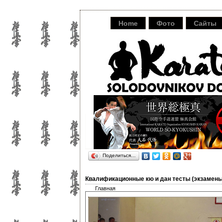
Home
Фото
Сайты
Поделиться…
Квалификационные кю и дан тесты (экзамены)
Главная